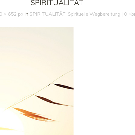
SPIRITUALITÄT
0 × 652 px
in
SPIRITUALITÄT: Spirituelle Wegbereitung
0 Ko